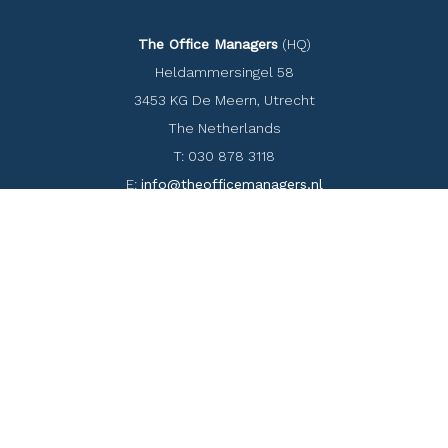
The Office Managers
(HQ)
Heldammersingel 58
3453 KG De Meern, Utrecht
The Netherlands
T: 030 878 3118
E:
info@theofficemanagers.nl
Flex offices
Blog
volg The Office Managers op social
media
© 2026 The Office Managers