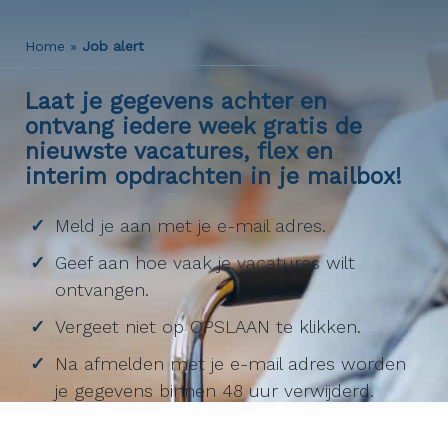
Home
»
Job alert
Laat je gegevens achter en
ontvang iedere week gratis de
nieuwste vacatures, flex en
interim opdrachten in je mailbox!
Meld je aan met je e-mail adres.
Geef aan hoe vaak je vacatures wilt
ontvangen.
Vergeet niet op OPSLAAN te klikken.
Na afmelden met je e-mail adres worden
je gegevens binnen 48 uur verwijderd.