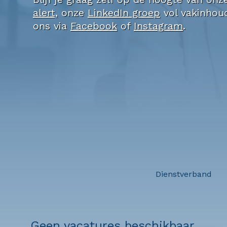
alert,
onze
LinkedIn groep
vol vakinhoud
ons via
Facebook
of
Instagram
.
Dienstverband
Geen vacatures beschikbaar