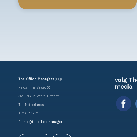
volg Th
The Office Managers
(HQ)
media
Heldammersingel 58
3453 KG De Meern, Utrecht
The Netherlands
T: 030 878 3118
E:
info@theofficemanagers.nl