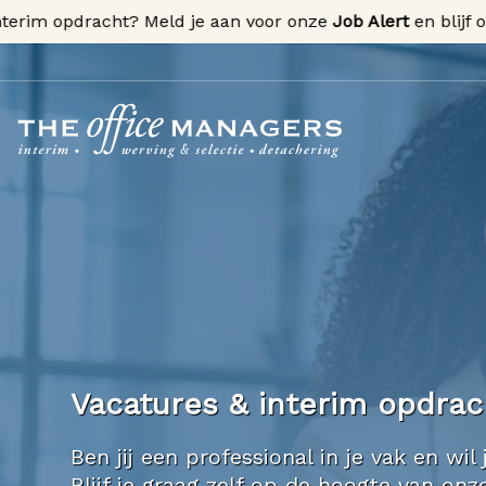
m opdracht? Meld je aan voor onze
Job Alert
en blijf op de
Vacatures & interim opdra
Ben jij een professional in je vak en w
Blijf je graag zelf op de hoogte van o