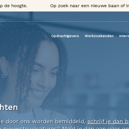
 hoogte.
Op zoek naar een nieuwe baan of interi
Opdrachtgevers
Werkzoekenden
Inter
chten
il je door ons worden bemiddeld,
schrijf je dan b
nze nieuwste vacatures? Meld je dan aan voor o