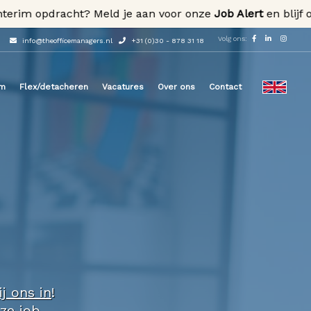
m opdracht? Meld je aan voor onze
Job Alert
en blijf op de
Volg ons:
info@theofficemanagers.nl
+31 (0)30 - 878 31 18
im
Flex/detacheren
Vacatures
Over ons
Contact
ij ons in
!
nze
job