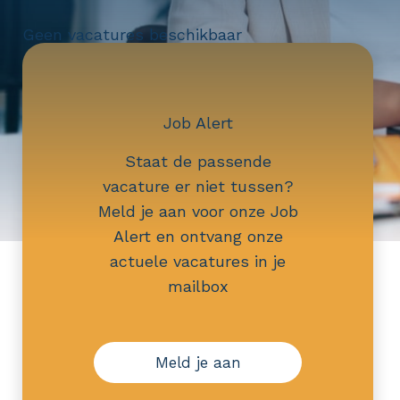
Geen vacatures beschikbaar
Job Alert
Staat de passende
vacature er niet tussen?
Meld je aan voor onze Job
Alert en ontvang onze
actuele vacatures in je
mailbox
Meld je aan