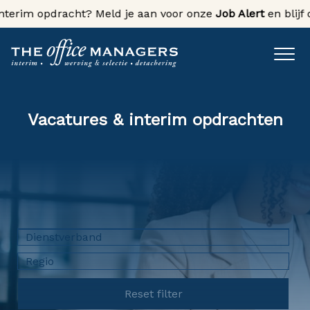
terim opdracht? Meld je aan voor onze
Job Alert
en blijf o
Vacatures & interim opdrachten
Dienstverband
Regio