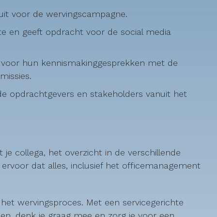
n uit voor de wervingscampagne.
te en geeft opdracht voor de social media
in voor hun kennismakinggesprekken met de
missies.
 de opdrachtgevers en stakeholders vanuit het
je collega, het overzicht in de verschillende
 ervoor dat alles, inclusief het officemanagement
n het wervingsproces. Met een servicegerichte
n, denk je graag mee en zorg je voor een