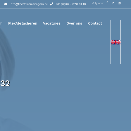
Volg ons:
info@theofficemanagers.nl
+31 (0)30 - 878 31 18
im
Flex/detacheren
Vacatures
Over ons
Contact
 32