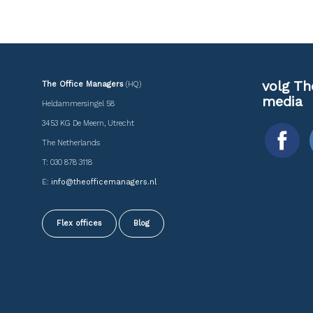
volg Th
The Office Managers
(HQ)
media
Heldammersingel 58
3453 KG De Meern, Utrecht
The Netherlands
T: 030 878 3118
E:
info@theofficemanagers.nl
Flex offices
Blog