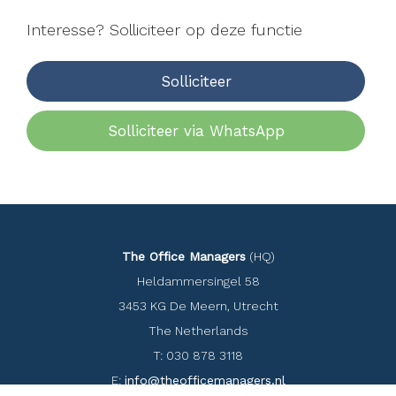
Interesse? Solliciteer op deze functie
Solliciteer
Solliciteer via WhatsApp
The Office Managers
(HQ)
Heldammersingel 58
3453 KG De Meern, Utrecht
The Netherlands
T: 030 878 3118
E:
info@theofficemanagers.nl