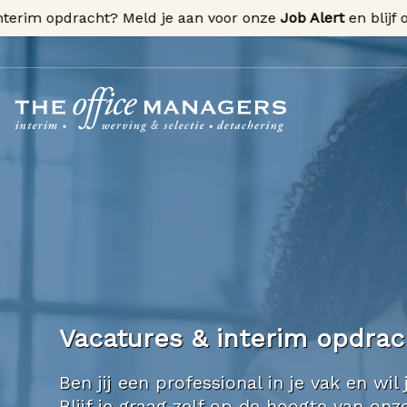
im opdracht? Meld je aan voor onze
Job Alert
en blijf op de
Vacatures & interim opdra
Ben jij een professional in je vak en w
Blijf je graag zelf op de hoogte van o