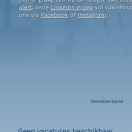
alert,
onze
LinkedIn groep
vol vakinhoud
ons via
Facebook
of
Instagram
.
Dienstverband
Geen vacatures beschikbaar