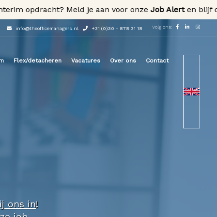
im opdracht? Meld je aan voor onze
Job Alert
en blijf op d
Volg ons:
info@theofficemanagers.nl
+31 (0)30 - 878 31 18
im
Flex/detacheren
Vacatures
Over ons
Contact
ij ons in
!
nze
job