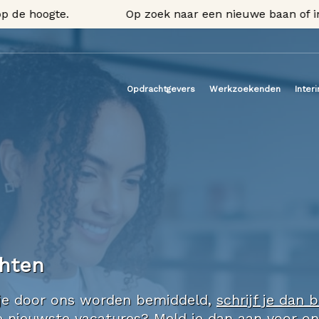
 hoogte.
Op zoek naar een nieuwe baan of inter
Opdrachtgevers
Werkzoekenden
Inter
chten
il je door ons worden bemiddeld,
schrijf je dan b
nze nieuwste vacatures? Meld je dan aan voor o