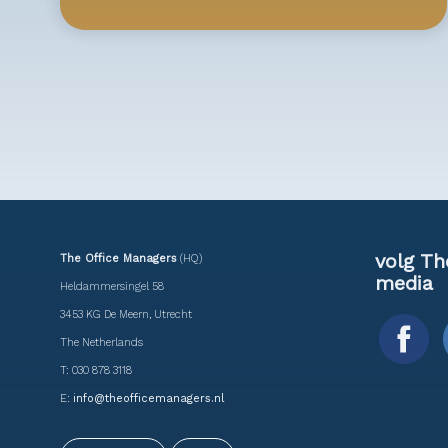
volg Th
The Office Managers
(HQ)
media
Heldammersingel 58
3453 KG De Meern, Utrecht
The Netherlands
T: 030 878 3118
E:
info@theofficemanagers.nl