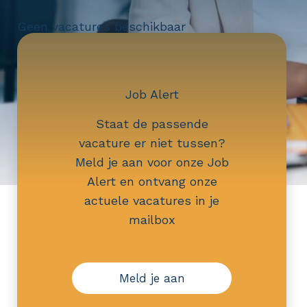
Geen vacatures beschikbaar
Job Alert
Staat de passende
vacature er niet tussen?
Meld je aan voor onze Job
Alert en ontvang onze
actuele vacatures in je
mailbox
Meld je aan