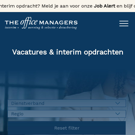
terim opdracht? Meld je aan voor onze
Job Alert
en blijf o
Vacatures & interim opdrachten
Dienstverband
Regio