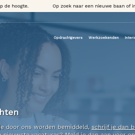
 hoogte.
Op zoek naar een nieuwe baan of inter
Opdrachtgevers
Werkzoekenden
Inter
chten
il je door ons worden bemiddeld,
schrijf je dan b
nze nieuwste vacatures? Meld je dan aan voor o