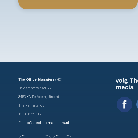
volg Th
The Office Managers
(HQ)
media
Heldammersingel 58
3453 KG De Meern, Utrecht
The Netherlands
T: 030 878 3118
E:
info@theofficemanagers.nl