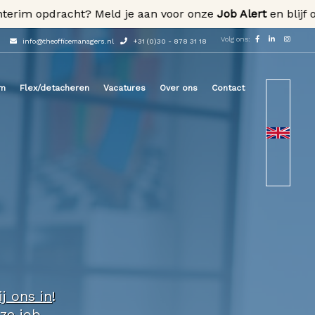
im opdracht? Meld je aan voor onze
Job Alert
en blijf op de
Volg ons:
info@theofficemanagers.nl
+31 (0)30 - 878 31 18
im
Flex/detacheren
Vacatures
Over ons
Contact
ij ons in
!
nze
job