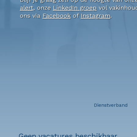
alert,
onze
LinkedIn groep
vol vakinhoud
ons via
Facebook
of
Instagram
.
Dienstverband
Geen vacatures beschikbaar