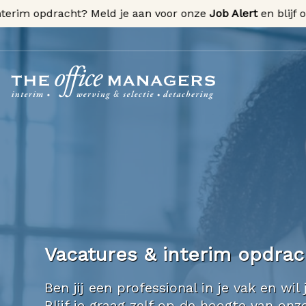
m opdracht? Meld je aan voor onze
Job Alert
en blijf op de
Vacatures & interim opdra
Ben jij een professional in je vak en w
Blijf je graag zelf op de hoogte van o